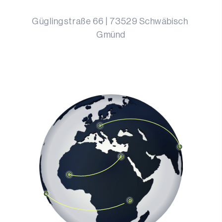
Güglingstraße 66
 | 
73529
Schwäbisch 
Gmünd