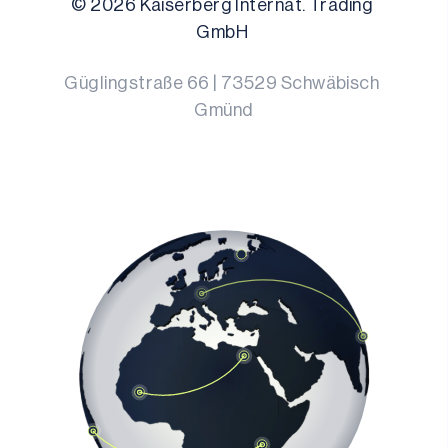
© 
2026
 Kaiserberg Internat. Trading 
GmbH 
Güglingstraße 66
 | 
73529
Schwäbisch 
Gmünd