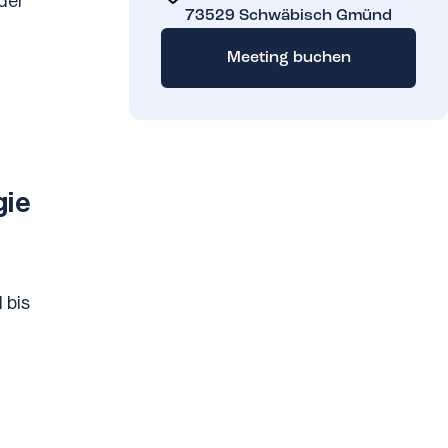
der 
73529
Schwäbisch Gmünd
Meeting buchen
gie
bis 