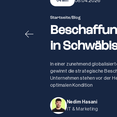
08.04.2026
04
Min
Startseite
/
Blog
Beschaffu
in Schwäbi
In einer zunehmend globalisier
gewinnt die strategische Besc
Unternehmen stehen vor der He
optimalen Kondition
Nedim Hasani
IT & Marketing