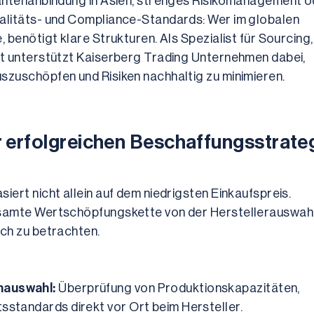
rantenanbindung in Asien, strenges Risikomanagement o
alitäts- und Compliance-Standards: Wer im globalen 
 benötigt klare Strukturen. Als Spezialist für Sourcing, 
nt unterstützt Kaiserberg Trading Unternehmen dabei, 
szuschöpfen und Risiken nachhaltig zu minimieren.
r erfolgreichen Beschaffungsstrate
ert nicht allein auf dem niedrigsten Einkaufspreis. 
esamte Wertschöpfungskette von der Herstellerauswahl 
ich zu betrachten.
nauswahl:
 Überprüfung von Produktionskapazitäten, 
tsstandards direkt vor Ort beim Hersteller.