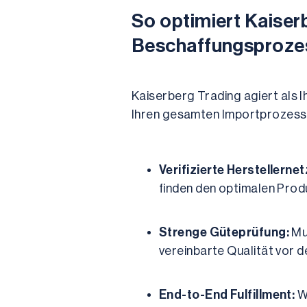
So optimiert Kaiserb
Beschaffungsproze
Kaiserberg Trading agiert als I
Ihren gesamten Importprozess s
Verifizierte Herstellerne
finden den optimalen Produ
Strenge Güteprüfung:
 Mu
vereinbarte Qualität vor d
End-to-End Fulfillment:
 W