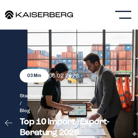
06.02.2026
03
Min
Startseite
/
Blog
Top 10 Import-/Export-
Beratung 2026