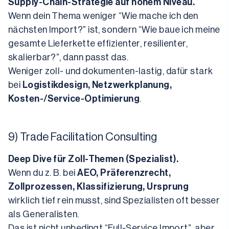
Supply-Chain-Strategie auf hohem Niveau.
Wenn dein Thema weniger “Wie mache ich den 
nächsten Import?” ist, sondern “Wie baue ich meine 
gesamte Lieferkette effizienter, resilienter, 
skalierbar?”, dann passt das.
Weniger zoll- und dokumenten-lastig, dafür stark 
bei 
Logistikdesign, Netzwerkplanung, 
Kosten-/Service-Optimierung
.
9) Trade Facilitation Consulting
Deep Dive für Zoll-Themen (Spezialist).
Wenn du z. B. bei 
AEO, Präferenzrecht, 
Zollprozessen, Klassifizierung, Ursprung
wirklich tief rein musst, sind Spezialisten oft besser 
als Generalisten.
Das ist nicht unbedingt “Full-Service Import”, aber 