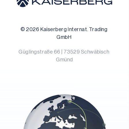
© 
2026
 Kaiserberg Internat. Trading 
GmbH 
Güglingstraße 66
 | 
73529
Schwäbisch 
Gmünd